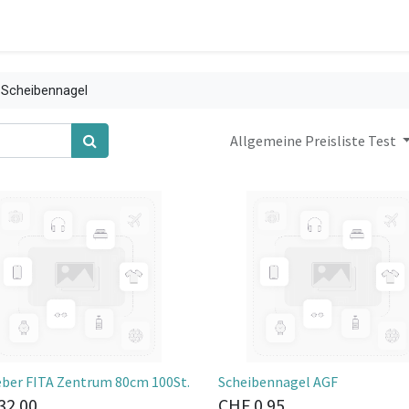
 Scheibennagel
Allgemeine Preisliste Test
eber FITA Zentrum 80cm 100St.
Scheibennagel AGF
32.00
CHF
0.95