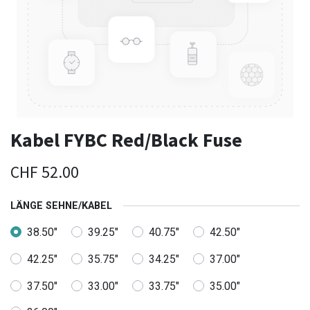
Kabel FYBC Red/Black Fuse
CHF
52.00
LÄNGE SEHNE/KABEL
38.50"
39.25"
40.75"
42.50"
42.25"
35.75"
34.25"
37.00"
37.50"
33.00"
33.75"
35.00"