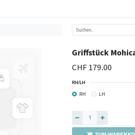
Griffstück Mohi
CHF
179.00
RH/LH
RH
LH
ZUM WARENKO