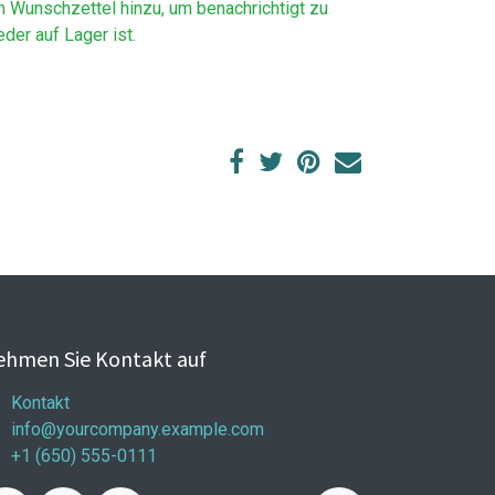
m Wunschzettel hinzu, um benachrichtigt zu
der auf Lager ist.
hmen Sie Kontakt auf
Kontakt
info@yourcompany.example.com
+1 (650) 555-0111