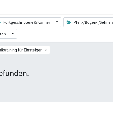
Fortgeschrittene & Könner
Pfeil-/Bogen- /Sehne
ngen
×
iktraining für Einsteiger
efunden.